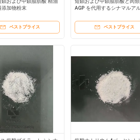
短鎖および中鎖脂肪酸 精油
短鎖および中鎖脂肪酸と肉類
飼料添加物粉末
AGP を代用するシナマルア
ド
ベストプライス
ベストプライス