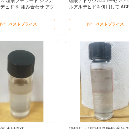
ス 塩酸ブチラート シンナ
塩酸ナトリウム4パーセント
デヒド を 組み合わせ アク
ルアルデヒドを併用して AG
 AGP を 置き換える
に代用
ベストプライス
ベストプライス
体 水用液体
短鎖および中鎖脂肪酸 溶け