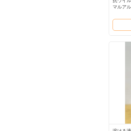
抗ウイル
マルアル
ア 用 の
溶ける液