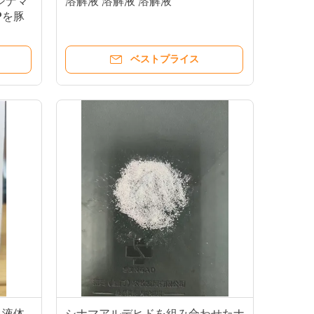
シナマ
溶解液 溶解液 溶解液
Pを豚
ベストプライス
る液体
シナマアルデヒドを組み合わせたナ