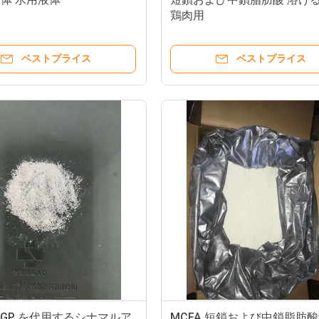
鶏肉用
ベストプライス
ベストプライス
AGP を代用するシナマルア
MCFA 短鎖および中鎖脂肪