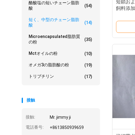
短鎖およ
酪酸塩の短いチェーン脂肪
(54)
飼料添
酸
短く、中型のチェーン脂肪
(14)
酸
Microencapsulated脂肪質
(35)
の粉
Mctオイルの粉
(10)
オメガ3の脂肪酸の粉
(19)
トリブチリン
(17)
接触
接触:
Mr. jimmy ji
電話番号:
+8613850939659