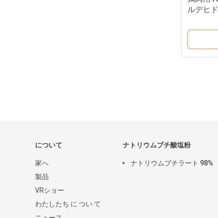
ルデヒ
ブチラ
について
ナトリウムブチ酸塩粉
家へ
ナトリウムブチラート 98%
製品
VRショー
わたしたち に つい て
ニュース