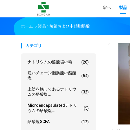
家へ
製品
ホーム
製品
短鎖および中鎖脂肪酸
カテゴリ
ナトリウムの酪酸塩の粉
(28)
短いチェーン脂肪酸の酪酸
(54)
塩
上塗を施してあるナトリウ
(32)
ムの酪酸塩...
Microencapsulatedナトリ
(5)
ウムの酪酸塩...
酪酸塩SCFA
(12)