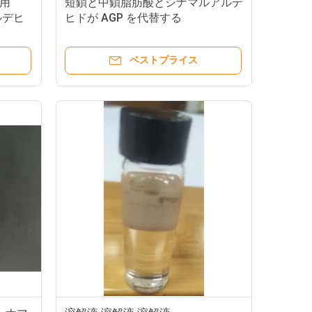
用
短鎖と中鎖脂肪酸とシナマルアルデ
ルデヒ
ヒドが AGP を代替する
ベストプライス