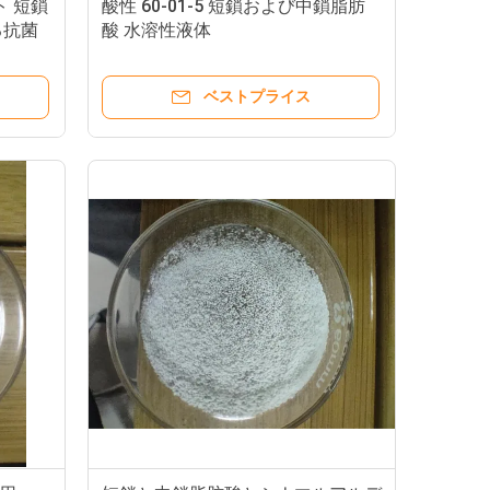
ト 短鎖
酸性 60-01-5 短鎖および中鎖脂肪
る抗菌
酸 水溶性液体
ベストプライス