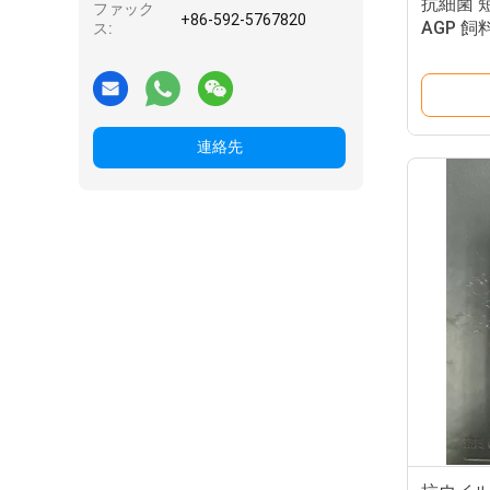
抗細菌 
ファック
+86-592-5767820
AGP 
ス:
連絡先