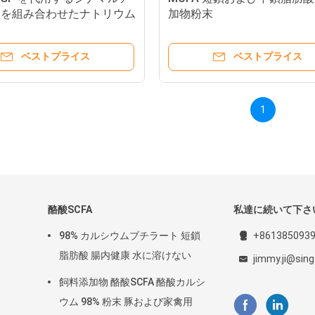
ドを組み合わせたナトリウム
加物粉末
ート
ベストプライス
ベストプライス
1
酪酸SCFA
私達に続いて下さ
98% カルシウムブチラート 短鎖
+861385093
脂肪酸 腸内健康 水に溶けない
jimmy.ji@sin
飼料添加物 酪酸SCFA 酪酸カルシ
ウム 98% 粉末 豚および家禽用