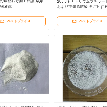
び中鎖脂肪酸と精油 AGP
200.0% ナトリウムブチラー
加物液体
および中鎖脂肪酸 豚に対す
性
ベストプライス
ベストプライス