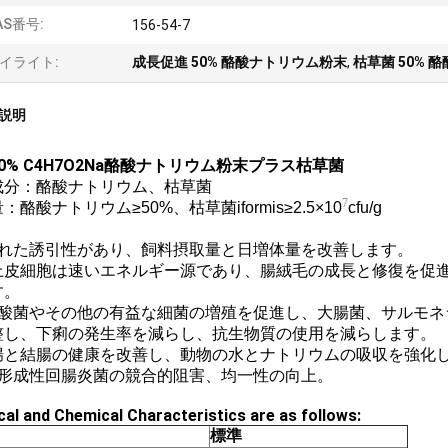
AS番号:
156-54-7
イライト:
成長促進 50% 酪酸ナトリウム粉末
,
枯草菌 50% 
説明
0% C4H7O2Na酪酸ナトリウム粉末プラス枯草菌
成分：酪酸ナトリウム、枯草菌
7
量：酪酸ナトリウム≥50%、枯草菌
iformis≥2.5×10
cfu/g
：
優れた誘引性があり、飼料摂取量と日増体量を改善します。
 腸上皮細胞は速いエネルギー源であり、腸絨毛の成長と修復を
す。
乳酸菌やその他の有益な細菌の増殖を促進し、大腸菌、サルモネ
整し、下痢の発生率を減らし、抗生物質の使用を減らします。
 盲腸と結腸の健康を改善し、動物の水とナトリウムの吸収を強化
過形成性回腸炎菌の競合的阻害、均一性の向上。
cal and Chemical Characteristics are as follows:
標準