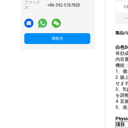
ファック
+86-592-5767820
C
ス:
ハ
製品の
連絡先
白色5
有効
内容
機能
1、
2.
せま
3、
を調
4.
5、
P
hysi
項目