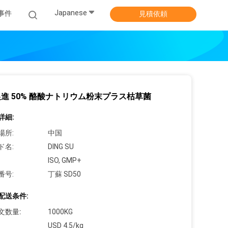
Japanese
事件
見積依頼
進 50% 酪酸ナトリウム粉末プラス枯草菌
詳細:
場所:
中国
ド名:
DING SU
ISO, GMP+
番号:
丁蘇 SD50
配送条件:
文数量:
1000KG
USD 4.5/kg