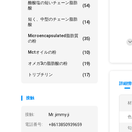
酪酸塩の短いチェーン脂肪
(54)
酸
短く、中型のチェーン脂肪
(14)
酸
Microencapsulated脂肪質
(35)
の粉
Mctオイルの粉
(10)
オメガ3の脂肪酸の粉
(19)
トリブチリン
(17)
詳細情
接触
材
接触:
Mr. jimmy ji
色
電話番号:
+8613850939659
匂