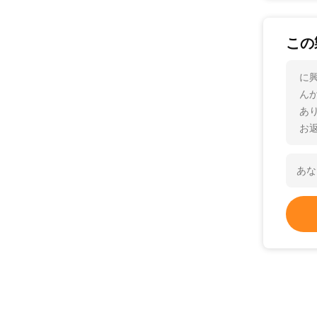
この
に
ん
あ
お