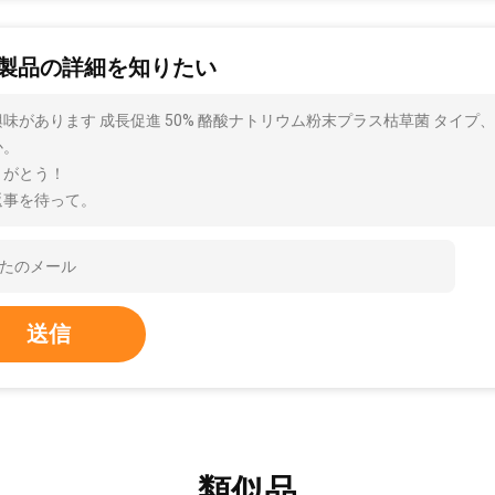
製品の詳細を知りたい
興味があります 成長促進 50% 酪酸ナトリウム粉末プラス枯草菌 タイ
か。
りがとう！
返事を待って。
送信
類似品