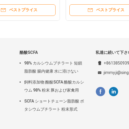
ベストプライス
ベストプライス
酪酸SCFA
私達に続いて下さ
98% カルシウムブチラート 短鎖
+861385093
脂肪酸 腸内健康 水に溶けない
jimmy.ji@sin
飼料添加物 酪酸SCFA 酪酸カルシ
ウム 98% 粉末 豚および家禽用
SCFA ショートチェーン脂肪酸 ポ
タシウムブチラート 粉末形式