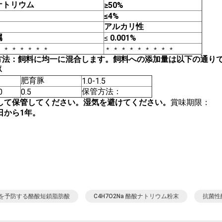
ナトリウム
≥50%
≤4%
アルカリ性
属
≤
0.001%
﹡﹡﹡﹡﹡﹡﹡
﹡﹡﹡﹡﹡﹡﹡﹡﹡
方法：飼料に均一に混合します。飼料への添加量は以下の通りです
豚
肥育豚
1.0-1.5
保管方法：
0
0.5
して保管してください。湿気を避けてください。
賞味期限：
日から1年。
を予防する酪酸短鎖脂肪酸
C4H7O2Na 酪酸ナトリウム粉末
抗菌性