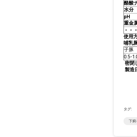
酪酸
水分
pH
重金
﹡﹡
使用
哺乳
子豚
0.5-1.
密閉
製造
タグ:
下痢