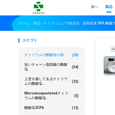
家へ
製品
ホーム
製品
ナトリウムブチ酸塩粉
成長促進 50% 酪
カテゴリ
ナトリウムの酪酸塩の粉
(28)
短いチェーン脂肪酸の酪酸
(54)
塩
上塗を施してあるナトリウ
(32)
ムの酪酸塩...
Microencapsulatedナトリ
(5)
ウムの酪酸塩...
酪酸塩SCFA
(12)