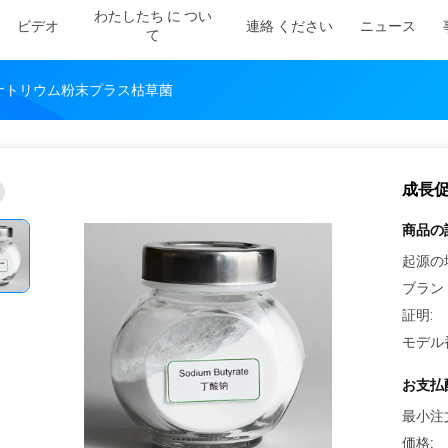
わたしたち に つい
ビデオ
連絡 ください
ニュース
て
酸ナトリウム粉末プラス枯草菌
成長促
商品の
起源の
ブラン
証明:
モデル
お支払
最小注
価格: