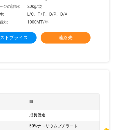
ージの詳細:
20kg/袋
件:
L/C、T/T、D/P、D/A
能力:
1000MT/年
ストプライス
連絡先
白
成長促進
50%ナトリウムブチラート