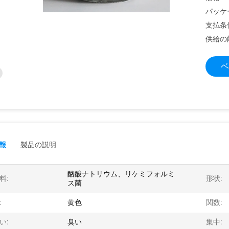
パッケ
支払条
供給の
ベ
報
製品の説明
酪酸ナトリウム、リケミフォルミ
料:
形状:
ス菌
:
黄色
関数:
い:
臭い
集中: