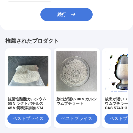
続行
推薦されたプロダクト
抗菌性酪酸カルシウム
放出が遅い 80% カルシ
放出が遅い 70%
55% ラクトバチルス
ウムブチラート
ウムブチラート 
45% 飼料添加物 5743-
CAS 5743-36
36-2
スナトリウムブ
ト 15%
ベストプライス
ベストプライス
ベストプラ